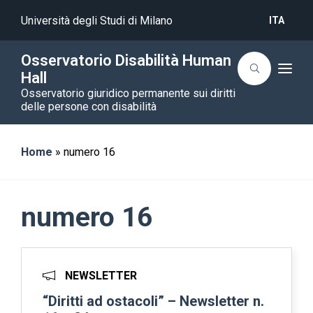
Università degli Studi di Milano
ITA
Osservatorio Disabilità Human
T
Hall
o
Osservatorio giuridico permanente sui diritti
g
g
delle persone con disabilità
l
e
n
a
Home
»
numero 16
v
i
g
a
t
numero 16
i
o
n
NEWSLETTER
“Diritti ad ostacoli” – Newsletter n.