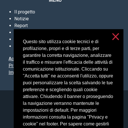
MENU
Il progetto
Notizie
Report
Archivio sentenze
Contatti
Questo sito utilizza cookie tecnici e di
Newsletter
profilazione, propri e di terze parti, per
garantire la corretta navigazione, analizzare
Accessibilità
il traffico e misurare l'efficacia delle attività di
Privacy e cookies
comunicazione istituzionale. Cliccando su
Impostazioni cookie
"Accetta tutti" ne acconsenti l'utilizzo, oppure
puoi personalizzare la scelta salvando le tue
preferenze e scegliendo quali cookie
attivare. Chiudendo il banner o proseguendo
Università degli Studi di Milano
la navigazione verranno mantenute le
Via Festa del Perdono, 7 - 20122 Milano
impostazioni di default. Per maggiori
Posta Elettronica Certificata
informazioni consulta la pagina "Privacy e
cookie" nel footer. Per sapere come gestirli