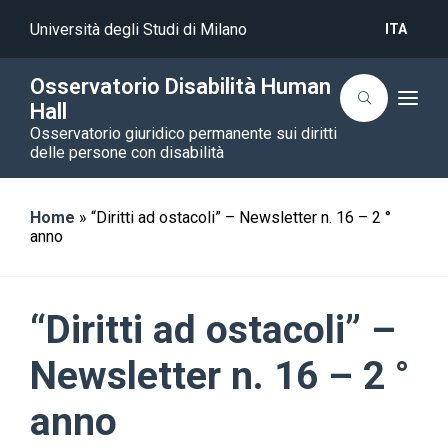
Università degli Studi di Milano
ITA
Osservatorio Disabilità Human
T
Hall
o
Osservatorio giuridico permanente sui diritti
g
g
delle persone con disabilità
l
e
n
a
Home
»
“Diritti ad ostacoli” – Newsletter n. 16 – 2 °
v
anno
i
g
a
t
i
o
“Diritti ad ostacoli” –
n
Newsletter n. 16 – 2 °
anno