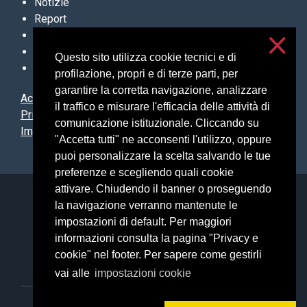
Notizie
Report
Archivio sentenze
Contatti
Questo sito utilizza cookie tecnici e di
Newsletter
profilazione, propri e di terze parti, per
garantire la corretta navigazione, analizzare
Accessibilità
il traffico e misurare l'efficacia delle attività di
Privacy e cookies
comunicazione istituzionale. Cliccando su
Impostazioni cookie
"Accetta tutti" ne acconsenti l'utilizzo, oppure
puoi personalizzare la scelta salvando le tue
preferenze e scegliendo quali cookie
attivare. Chiudendo il banner o proseguendo
Università degli Studi di Milano
la navigazione verranno mantenute le
Via Festa del Perdono, 7 - 20122 Milano
impostazioni di default. Per maggiori
Posta Elettronica Certificata
informazioni consulta la pagina "Privacy e
cookie" nel footer. Per sapere come gestirli
vai alle
impostazioni cookie