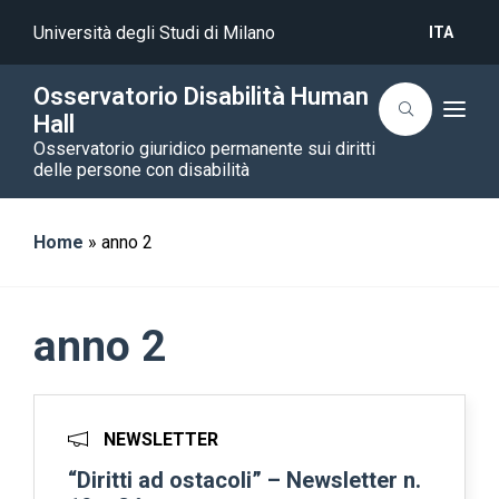
Università degli Studi di Milano
ITA
Osservatorio Disabilità Human
T
Hall
o
Osservatorio giuridico permanente sui diritti
g
g
delle persone con disabilità
l
e
n
a
Home
»
anno 2
v
i
g
a
t
anno 2
i
o
n
NEWSLETTER
“Diritti ad ostacoli” – Newsletter n.